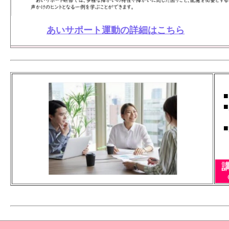
あいサポート運動の詳細はこちら
■
■所
大
■連
※