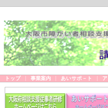
トップ
事業案内
あいサポ－ト
ア